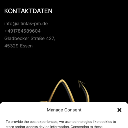
KONTAKTDATEN
info@altintas-pm.de
+491784589604
Gladbecker Straße 427,
45329 Essen
Manage Consent
To provide the best experiences, we use technologies like cookies to
store and/or access device information. Consenting to these