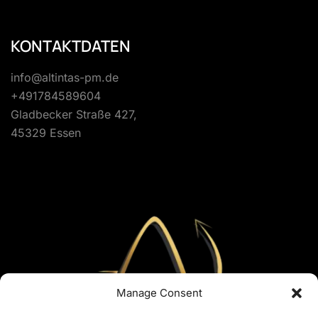
KONTAKTDATEN
info@altintas-pm.de
+491784589604
Gladbecker Straße 427,
45329 Essen
Manage Consent